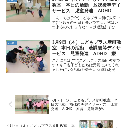
未分類
→くねくね平均台...
教室 本日の活動 放課後等デイ
サービス 児童発達 ADHD 療
育 発達障がい
こんにちは(*^^*)こどもプラス新町教室で
す(^^♪15夜の今日も暑いですね。秋はい
つ来るのでしょうね？☆彡運動あそび・
コロコロドッジボール☆彡ボールを使っ
たサーキットフープジャンプ→缶積み→
ボール転がし→的当て→ボール転が
3月9日（木）こどもプラス新町教
未分類
し （同時に...
室 本日の活動 放課後等デイサ
ービス 児童発達 ADHD 療
育 発達障がい
こんにちは(*^^*)こどもプラス新町教室で
す！今日も子どもたちは元気に来てくれ
ました(^^♪☆活動の様子☆ ☆運動あそび
☆・フラッシュカード・桜の花びらキャ
ッチ ・ジグザグサーキット［①クマ歩き
②ぽっくり→①ウサギ②カンガルージグ
ザグジャ...
6月5日（水）こどもプラス新町教室 本
日の活動 放課後等デイサービス 児童
発達 ADHD 療育 発達障がい
6月7日（金）こどもプラス新町教室 本