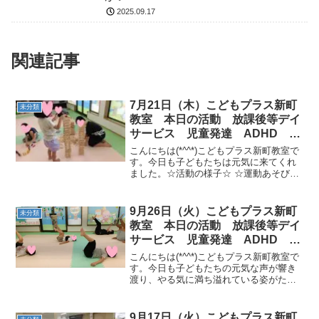
2025.09.17
関連記事
7月21日（木）こどもプラス新町
未分類
教室 本日の活動 放課後等デイ
サービス 児童発達 ADHD 療
育 発達障がい
こんにちは(*^^*)こどもプラス新町教室で
す。今日も子どもたちは元気に来てくれ
ました。☆活動の様子☆ ☆運動あそび
☆・フラッシュカード・海の生き物体
操・夏祭りサーキット［平均台＋カップ
拾い→グーパー・ケンパージャンプ→金
9月26日（火）こどもプラス新町
未分類
魚すくい（カップ、...
教室 本日の活動 放課後等デイ
サービス 児童発達 ADHD 療
育 発達障がい
こんにちは(*^^*)こどもプラス新町教室で
す。今日も子どもたちの元気な声が響き
渡り、やる気に満ち溢れている姿がたく
さん見られました！☆今日の運動あそび
☆「リラックス体操」「手あそび」「２
人でサーキット」平均台・足型→缶積み
9月17日（火）こどもプラス新町