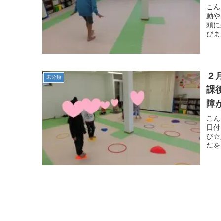
こん
動や
頭に
びま
２
未分類
課
障
こん
日付
び☆
だを行