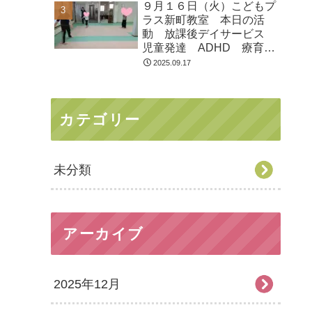
９月１６日（火）こどもプ
ラス新町教室 本日の活
動 放課後デイサービス
児童発達 ADHD 療育
発達障がい
2025.09.17
カテゴリー
未分類
アーカイブ
2025年12月