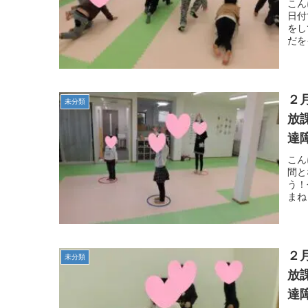
こん
日付
をし
だを
２
未分類
放
達
こん
間と
う！
まね
２
未分類
放
達