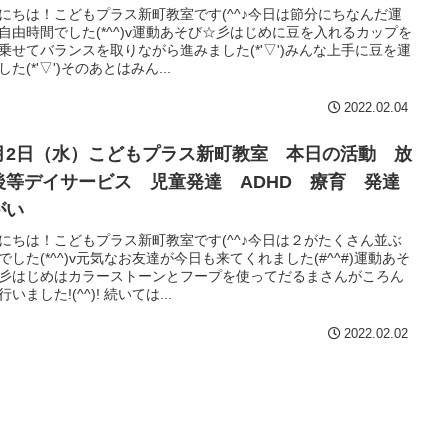
にちは！こどもプラス新町教室です(^^♪今日は節分にちなんだ運
自由時間でした(*^^)v運動あそび☆彡はじめに豆を入れるカップを
乗せてバランスを取りながら進みました(*'▽')みんな上手に豆を運
した(*'▽')そのあとはみん...
2022.02.04
月2日（水）こどもプラス新町教室 本日の活動 放
後等デイサービス 児童発達 ADHD 療育 発達
がい
にちは！こどもプラス新町教室です(^^♪今日は２がたくさん並ぶ
でした(*^^)v元気なお友達が今日も来てくれました(#^^#)運動あそ
彡はじめはカラーストーンとフープを使ってだるまさんがころん
いました!(^^)! 続いては...
2022.02.02