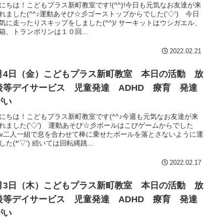
にちは！こどもプラス新町教室です!(^^)!今日も元気なお友達が来
れました(^^♪運動あそび☆彡ゴーストップからでした('◇')ゞ今日
気に走ったりスキップをしました(^^)/ サーキットはウシガエル、
箱、トランポリンは１０回...
2022.02.21
月4日（金）こどもプラス新町教室 本日の活動 放
後等デイサービス 児童発達 ADHD 療育 発達
がい
にちは！こどもプラス新町教室です(^^♪今週も元気なお友達が来
れました('◇')ゞ運動あそび☆彡ボールはこびゲームからでした
^^)v二人一組で息を合わせて棒に乗せたボールを落とさないように運
した(*'▽') 続いては回転縄跳...
2022.02.17
月3日（木）こどもプラス新町教室 本日の活動 放
後等デイサービス 児童発達 ADHD 療育 発達
がい