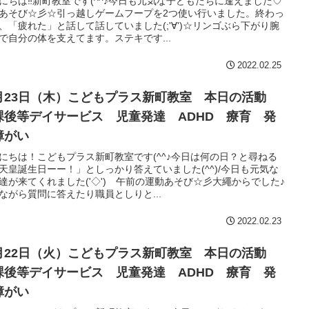
にちは‼新町教室です(^^♪今日も元気な子どもたちに逢えました♡
あそび☆彡☆引っ越しゲームフープを2つ使い行いました。終わっ
、「疲れた」と話して話していました(;'∀')☆リンゴぶら下がり腕
で自分の体を支えてます。ステキです...
2022.02.25
月23日（木）こどもプラス新町教室 本日の活動
課後等デイサービス 児童発達 ADHD 療育 発
障がい
にちは！こどもプラス新町教室です(^^♪今日は何の日？と尋ねる
天皇誕生日ーー！」としっかり答えていました(^^)/今日も元気な
達が来てくれました('◇')ゞ午前の運動あそび☆彡大繩からでした♪
ながら質問に答えたり職員としりと...
2022.02.23
月22日（火）こどもプラス新町教室 本日の活動
課後等デイサービス 児童発達 ADHD 療育 発
障がい