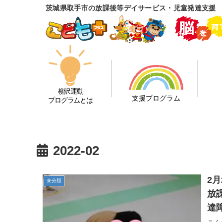
茨城県取手市の放課後等デイサービス・児童発達支援
柳沢運動
支援プログラム
プログラムとは
2022-02
2
未分類
放
達