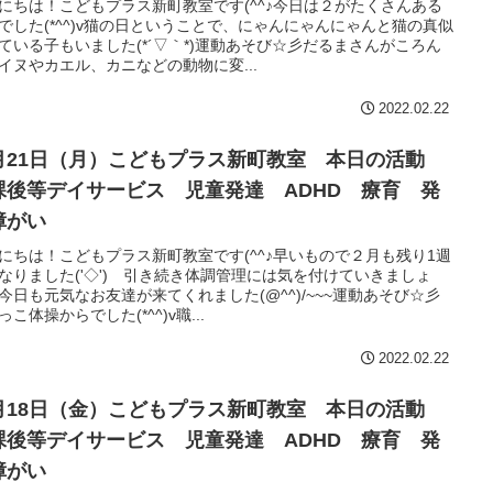
にちは！こどもプラス新町教室です(^^♪今日は２がたくさんある
でした(*^^)v猫の日ということで、にゃんにゃんにゃんと猫の真似
ている子もいました(*´▽｀*)運動あそび☆彡だるまさんがころん
イヌやカエル、カニなどの動物に変...
2022.02.22
月21日（月）こどもプラス新町教室 本日の活動
課後等デイサービス 児童発達 ADHD 療育 発
障がい
にちは！こどもプラス新町教室です(^^♪早いもので２月も残り1週
なりました('◇')ゞ引き続き体調管理には気を付けていきましょ
今日も元気なお友達が来てくれました(@^^)/~~~運動あそび☆彡
っこ体操からでした(*^^)v職...
2022.02.22
月18日（金）こどもプラス新町教室 本日の活動
課後等デイサービス 児童発達 ADHD 療育 発
障がい