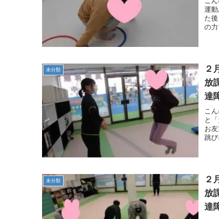
こん
運動
た後
の力
２
未分類
放
達
こん
と「
お友
跳び
２
未分類
放
達