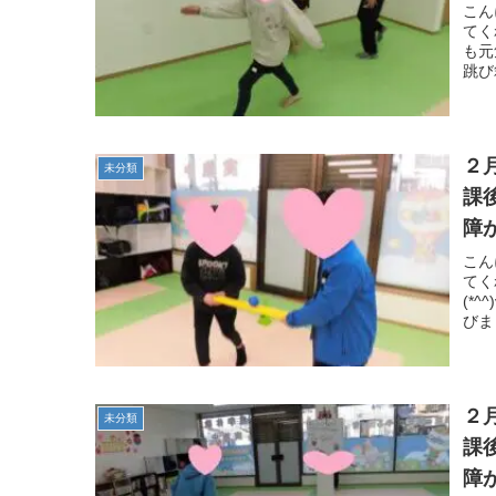
こん
てく
も元
跳び
２
未分類
課
障
こん
てく
(*
びま
２
未分類
課
障