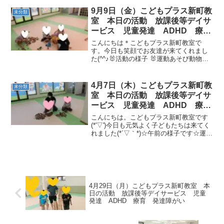
キット［フープジャンプ→トランポリン
１０回→フープくぐり→フープ転がし→
9月9日（金）こどもプラス新町教
未分類
輪投げ→幅跳...
室 本日の活動 放課後等デイサ
ービス 児童発達 ADHD 療
育 発達障がい
こんにちは＊こどもプラス新町教室で
す。今日も笑顔でお友達が来てくれまし
た(^^♪🐰活動の様子 🐰運動あそび動物ゴ
ーストップ・マット運び（救急車） 平均
台（手形）横渡り→フープジャンプ・マ
ットトンネル→跳び箱・ロープ 9月にな
4月7日（木）こどもプラス新町教
未分類
ったとはいえまだ...
室 本日の活動 放課後等デイサ
ービス 児童発達 ADHD 療
育 発達障がい
こんにちは。こどもプラス新町教室です
(*'▽')今日も元気よく子どもたちは来てく
れました(*´▽｀*)☆午前の様子です☆運動
あそびです☆彡・フラッシュカード・ゴ
ーストップ・サーキット（ロープクマ→
フープジャンプ→カラーストーン→サツ
マイモ→...
4月29日（月）こどもプラス新町教室 本
日の活動 放課後等デイサービス 児童
発達 ADHD 療育 発達障がい