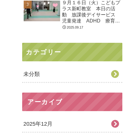
９月１６日（火）こどもプ
ラス新町教室 本日の活
動 放課後デイサービス
児童発達 ADHD 療育
発達障がい
2025.09.17
カテゴリー
未分類
アーカイブ
2025年12月