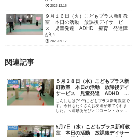
2025.12.18
９月１６日（火）こどもプラス新町教
室 本日の活動 放課後デイサービ
ス 児童発達 ADHD 療育 発達障
がい
2025.09.17
関連記事
５月２８日（水）こどもプラス新
未分類
町教室 本日の活動 放課後デイ
サービス 児童発達 ADHD 療
育 発達障がい
こんにちは(*^-^*)こどもプラス新町教室で
す。今日もたくさんお友達が来てくれま
した。＜運動あそび＞〇コーン・カップ
置き取りリレー〇忍者修行サーキット三
の巻（バランス橋→フープ+プールスティ
ック反転ジャンプ→跳び箱2・3段【ポイ
5月7日（水）こどもプラス新町教
未分類
ント着地】...
室 本日の活動 放課後デイサー