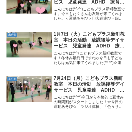
ビス 児童発達 ADHD 療育
発達障がい
こんにちは(*^-^*)こどもプラス新町教室で
す。今日もたくさんお友達が来てくれま
した。＜運動あそび＞〇大縄跳び・回転
縄跳び〇サーキット（ウシガエル→平均
台歩き→クモ歩き→くねくね平均台／フ
ープジャンプ→カニ歩き→ジグザクジャ
1月7日（火）こどもプラス新町教
未分類
ンプ→くねくね...
室 本日の活動 放課後等デイサ
ービス 児童発達 ADHD 療
育 発達障がい
こんにちは(^^♪こどもプラス新町教室で
す！冬休み最終日ですね⛄今日も子ども
たちは元気に来てくれました(*^-^*)☆運動
あそび☆・ラジオ体操・大繩とび・サー
キットを作ってみよう［平均台→カラー
ストーン→フープジャンプ→ラダー→ハ
7月24日（月）こどもプラス新町
未分類
ードルジャ...
教室 本日の活動 放課後等デイ
サービス 児童発達 ADHD 療
育 発達障がい
こんにちは(*^^*)今日から本格的に夏休み
の時間割がスタートしました！☆今日の
運動あそび☆「ラジオ体操」「色々サー
キット」２つのグループに分かれて、い
ろいろな運動にチャレンジ！！〇平均台
二列歩き→カニ歩き→クマ歩き→つま先
歩き〇 グーパー...