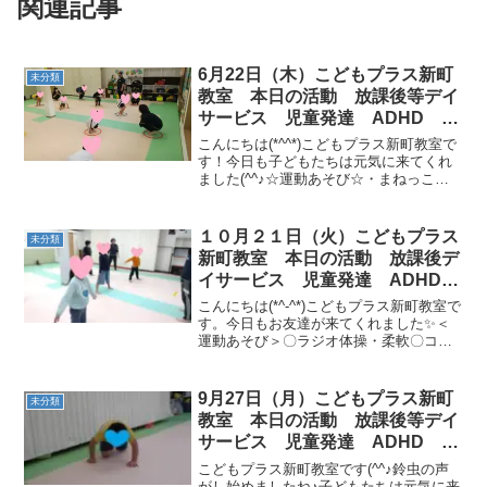
関連記事
6月22日（木）こどもプラス新町
未分類
教室 本日の活動 放課後等デイ
サービス 児童発達 ADHD 療
育 発達障がい
こんにちは(*^^*)こどもプラス新町教室で
す！今日も子どもたちは元気に来てくれ
ました(^^♪☆運動あそび☆・まねっこ体
操・ショートケーキを作ろう🍰［カニ→
フープ横ジャンプ→のれん押し（イヌ）
→トランポリン10回→フープジャンプ］
１０月２１日（火）こどもプラス
未分類
明日も元気...
新町教室 本日の活動 放課後デ
イサービス 児童発達 ADHD
療育 発達障がい
こんにちは(*^-^*)こどもプラス新町教室で
す。今日もお友達が来てくれました✨＜
運動あそび＞〇ラジオ体操・柔軟〇コロ
コロドッジボール〇サーキット フープ
くぐり⇒フープジャンプ（カップ選ぶ）
⇒カラーストーン・手形・くねくね平均
9月27日（月）こどもプラス新町
未分類
台（色指定）⇒...
教室 本日の活動 放課後等デイ
サービス 児童発達 ADHD 療
育 発達障がい
こどもプラス新町教室です(^^♪鈴虫の声
がし始めましたね♪子どもたちは元気に来