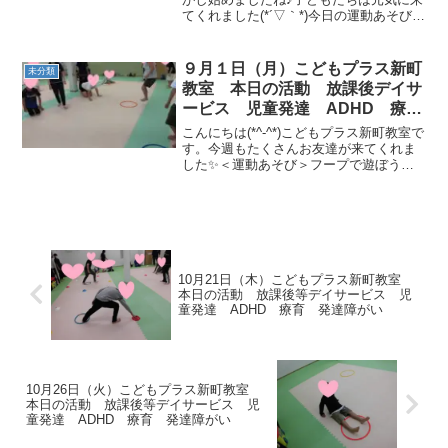
てくれました(*´▽｀*)今日の運動あそび☆
彡☆ゴーストップ動物に変身） クマ・ウ
サギ・イヌ・カエル・カンガルーに変身
しました(^_-)-☆☆サーキット（バラン
９月１日（月）こどもプラス新町
未分類
ス...
教室 本日の活動 放課後デイサ
ービス 児童発達 ADHD 療
育 発達障がい
こんにちは(*^-^*)こどもプラス新町教室で
す。今週もたくさんお友達が来てくれま
した✨＜運動あそび＞フープで遊ぼう
（スライド・ジャンプイン） 二人で進も
うサーキットフープ反転ジャンプ→カッ
プ移動→くねくね平均台orカラーストー
ン渡り→さつ...
10月21日（木）こどもプラス新町教室
本日の活動 放課後等デイサービス 児
童発達 ADHD 療育 発達障がい
10月26日（火）こどもプラス新町教室
本日の活動 放課後等デイサービス 児
童発達 ADHD 療育 発達障がい