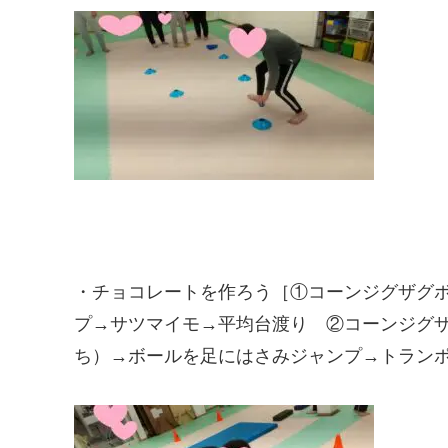
・チョコレートを作ろう［①コーンジグザグ
プ→サツマイモ→平均台渡り ②コーンジグ
ち）→ボールを足にはさみジャンプ→トラン