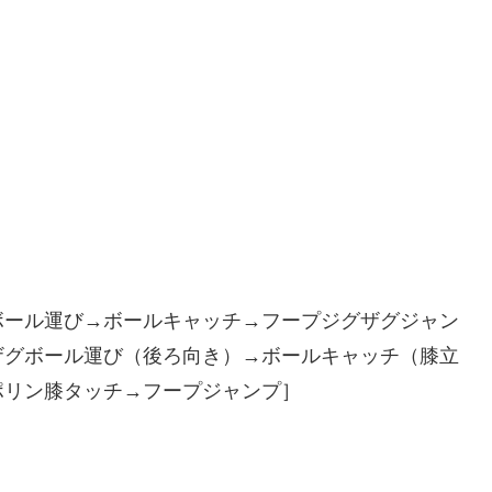
ボール運び→ボールキャッチ→フープジグザグジャン
ザグボール運び（後ろ向き）→ボールキャッチ（膝立
ポリン膝タッチ→フープジャンプ］