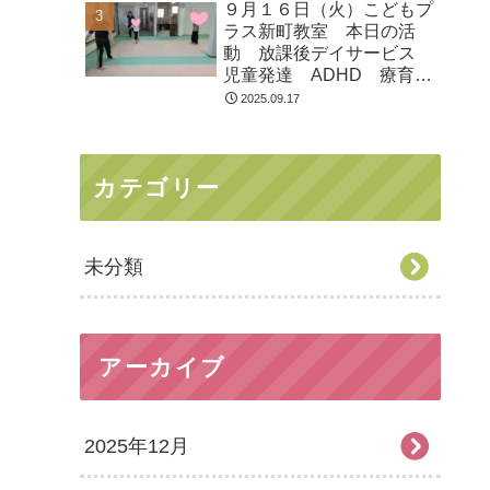
９月１６日（火）こどもプ
ラス新町教室 本日の活
動 放課後デイサービス
児童発達 ADHD 療育
発達障がい
2025.09.17
カテゴリー
未分類
アーカイブ
2025年12月