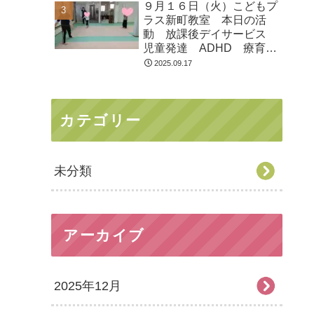
９月１６日（火）こどもプ
ラス新町教室 本日の活
動 放課後デイサービス
児童発達 ADHD 療育
発達障がい
2025.09.17
カテゴリー
未分類
アーカイブ
2025年12月