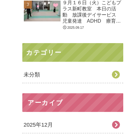
９月１６日（火）こどもプ
ラス新町教室 本日の活
動 放課後デイサービス
児童発達 ADHD 療育
発達障がい
2025.09.17
カテゴリー
未分類
アーカイブ
2025年12月