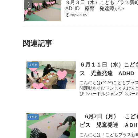
９月３日（水）こどもプラス新
ADHD 療育 発達障がい
2025.09.05
関連記事
６月１１日（水）こど
未分類
ス 児童発達 ADHD
こんにちは(*^-^*)こど
間運動あそびドンじゃんけん
び⇒ハードルジャンプ⇒ポール
6月7日（月） こど
未分類
ビス 児童発達 ＡD
こんにちは！こどもプラス新町教