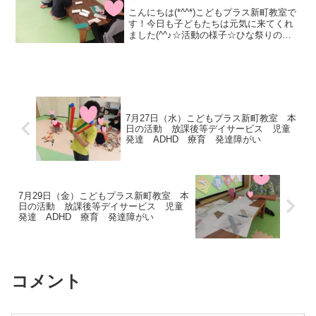
育 発達障がい
こんにちは(*^^*)こどもプラス新町教室で
す！今日も子どもたちは元気に来てくれ
ました(^^♪☆活動の様子☆ひな祭りの制
作に取り組みました🎎 ☆運動あそび☆ ・
ストレッチ・手遊び・猫の日サーキット
［フープジャンプ→フープくぐり→バラ
ンス橋→...
7月27日（水）こどもプラス新町教室 本
日の活動 放課後等デイサービス 児童
発達 ADHD 療育 発達障がい
7月29日（金）こどもプラス新町教室 本
日の活動 放課後等デイサービス 児童
発達 ADHD 療育 発達障がい
コメント