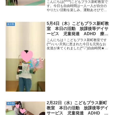
育 発達障がい
こんにちは(*^^*)こどもプラス新町教室で
す。今日も自由時間は一人一人が自分の
やりたい活動を楽しみ、運動あそびで
は、たくさん体を動かしました！☆運動
あそび☆彡「ゴーストップ」タンバリン
の音に合わせて、歩いたり走ったりスキ
5月4日（木）こどもプラス新町教
未分類
ップをしたりして進...
室 本日の活動 放課後等デイサ
ービス 児童発達 ADHD 療
育 発達障がい
こんにちは！こどもプラス新町教室です
(^^♪いい天気に恵まれた今日も元気なお
友達が来てくれました(*'▽')自由時間★製
作や玩具で楽しい時間を過ごしました
(≧▽≦)動物変身ゴーストップ🎵タンバリ
ンに合わせてイヌ、クマ、ウサギ、カン
ガルー、カ...
2月22日（水）こどもプラス新町
未分類
教室 本日の活動 放課後等デイ
サービス 児童発達 ADHD 療