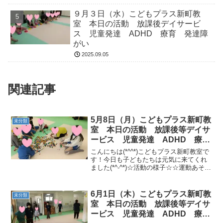
９月３日（水）こどもプラス新町教
室 本日の活動 放課後デイサービ
ス 児童発達 ADHD 療育 発達障
がい
2025.09.05
関連記事
5月8日（月）こどもプラス新町教
未分類
室 本日の活動 放課後等デイサ
ービス 児童発達 ADHD 療
育 発達障がい
こんにちは(*^^*)こどもプラス新町教室で
す！今日も子どもたちは元気に来てくれ
ました(*^-^*)☆活動の様子☆☆運動あそび
☆・柔軟体操・大繩、回転なわとび・二
人で一緒にサーキット［平均台、カラー
ストーン→くねくね平均台、足形→サツ
6月1日（木）こどもプラス新町教
未分類
マイモ...
室 本日の活動 放課後等デイサ
ービス 児童発達 ADHD 療