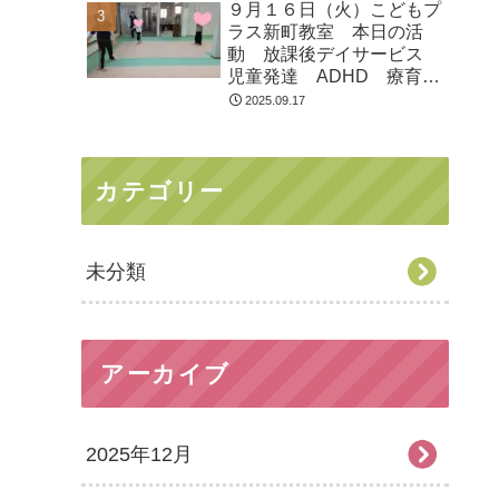
９月１６日（火）こどもプ
ラス新町教室 本日の活
動 放課後デイサービス
児童発達 ADHD 療育
発達障がい
2025.09.17
カテゴリー
未分類
アーカイブ
2025年12月