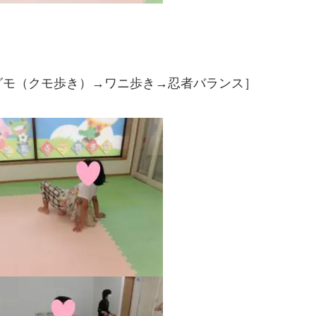
グモ（クモ歩き）→ワニ歩き→忍者バランス］