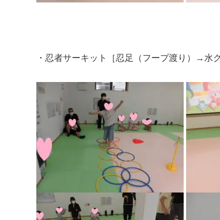
・忍者サーキット［忍足（フープ渡り）→水