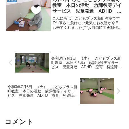
未分類
きました！「サー...
教室 本日の活動 放課後等デイ
サービス 児童発達 ADHD 療
育 発達障がい
こんにちは！こどもプラス新町教室です
(^^♪寒さに負けない元気なお友達が今日
も来てくれました(*^^)v自由時間★制作を
したり玩具で遊んだりとそれぞれ好きな
ことをして過ごしました(*^-^*) 運動あそ
び🎵おにぎりはこびリレーから行いまし
た...
令和3年7月1日 （木） こどもプラス新
町教室 本日の活動 放課後等デイサー
ビス 児童発達 ADHD 療育 発達障が
い
令和3年7月6日 （火） こどもプラス新
町教室 本日の活動 放課後等デイサー
ビス 児童発達 ADHD 療育 発達障が
い
コメント