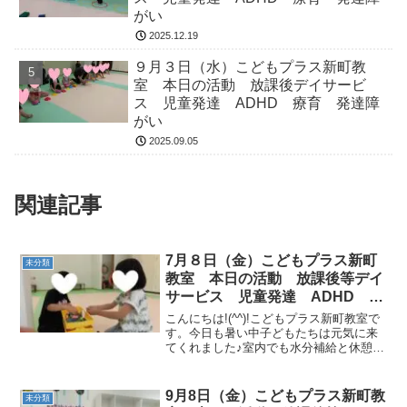
がい
2025.12.19
９月３日（水）こどもプラス新町教
室 本日の活動 放課後デイサービ
ス 児童発達 ADHD 療育 発達障
がい
2025.09.05
関連記事
7月８日（金）こどもプラス新町
未分類
教室 本日の活動 放課後等デイ
サービス 児童発達 ADHD 療
育 発達障がい
こんにちは!(^^)!こどもプラス新町教室で
す。今日も暑い中子どもたちは元気に来
てくれました♪室内でも水分補給と休憩を
しっかり摂りながら活動に取り組んでい
ます。✿活動の様子 ✿運動あそび・準備
体操・大繩走り抜け 蜂サーキットカラー
9月8日（金）こどもプラス新町教
未分類
ストーン→...