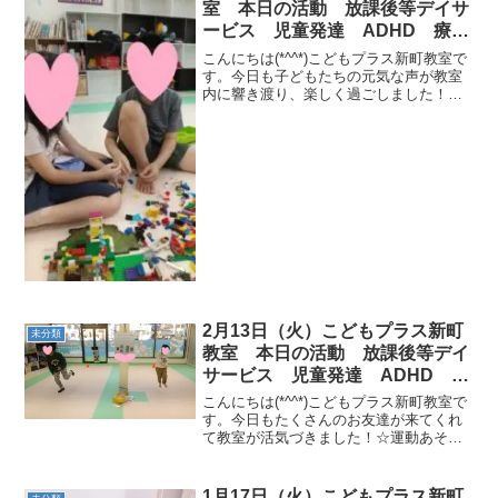
室 本日の活動 放課後等デイサ
ービス 児童発達 ADHD 療
育 発達障がい
こんにちは(*^^*)こどもプラス新町教室で
す。今日も子どもたちの元気な声が教室
内に響き渡り、楽しく過ごしました！☆
自由時間の様子☆彡折り紙での制作や玩
具での遊びなど、子どもたちが興味のあ
る活動に取り組み、楽しい時間を過ごし
ました！☆運動あ...
2月13日（火）こどもプラス新町
未分類
教室 本日の活動 放課後等デイ
サービス 児童発達 ADHD 療
育 発達障がい
こんにちは(*^^*)こどもプラス新町教室で
す。今日もたくさんのお友達が来てくれ
て教室が活気づきました！☆運動あそび
☆「走って伝えて伝言ゲーム」２グルー
プに分かれ、先頭の子から順番に、リレ
ー形式でキーワードのことばを伝えてい
1月17日（火）こどもプラス新町