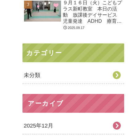
９月１６日（火）こどもプ
ラス新町教室 本日の活
動 放課後デイサービス
児童発達 ADHD 療育
発達障がい
2025.09.17
カテゴリー
未分類
アーカイブ
2025年12月