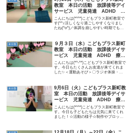
教室 本日の活動 放課後等デイ
サービス 児童発達 ADHD 療
育 発達障がい
こんにちは(*^^*)こどもプラス新町教室で
す(^^♪涼しくなり過ごしやすくなりまし
たね(^o^)／体調を崩しやすい時期でもあ
りますので手洗い、うがいなどをしっか
りと行って元気に過ごしましょう！今日
も元気なお友達が来てくれました(*^-^*...
９月３日（水）こどもプラス新町
未分類
教室 本日の活動 放課後デイサ
ービス 児童発達 ADHD 療
育 発達障がい
こんにちは(*^-^*)こどもプラス新町教室で
す。今日もたくさんお友達が来てくれま
した✨＜運動あそび＞〇ラジオ体操・ス
トレッチ〇カップ色合わせ動物歩き〇１
６秒・２５秒サーキット①フープ（グー
パージャンプ）→缶つみ②バランスボー
9月6日（火）こどもプラス新町教
未分類
ド移動③プール...
室 本日の活動 放課後等デイサ
ービス 児童発達 ADHD 療
育 発達障がい
こんにちは(*^^*)こどもプラス新町教室で
す。今日も子どもたちは元気に来てくれ
ました！☆活動の様子☆制作やブロック
遊びなどをして落ち着いて過ごしまし
た。☆運動あそび☆・フラッシュカード
🐴🐼🐮・信号ゲーム🚥・大繩、回転縄跳
12月18日（月）～22日（金）こ
未分類