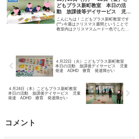
び 各10回 ・シ...
どもプラス新町教室 本日の活
動 放課後等デイサービス 児童
発達 ADHD 療育 発達障がい
こんにちは！こどもプラス新町教室です
(^^♪今週はクリスマス週間ということで
教室内はクリスマスムード一色でした
(*^^)vみんなでクリスマス制作やクリスマ
スあそびをしました🎄そして最後にはサ
ンタさんが…🎅クリスマス制作🔔スノー
ドーム作り☆彡...
４月22日（火）こどもプラス新町教室
本日の活動 放課後デイサービス 児童
発達 ADHD 療育 発達障がい
４月24日（木）こどもプラス新町教室
本日の活動 放課後デイサービス 児童
発達 ADHD 療育 発達障がい
コメント