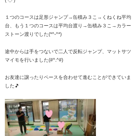
(‘◇’)ゞ
１つのコースは足形ジャンプ→缶積み３こ→くねくね平均
台、もう１つのコースは平均台渡り→缶積み３こ→カラー
ストーン渡りでした(*^-^*)
途中からは手をつないで二人で反転ジャンプ、マットサツ
マイモを行いました(#^.^#)
お友達に譲ったりペースを合わせて進むことができていま
した🎵