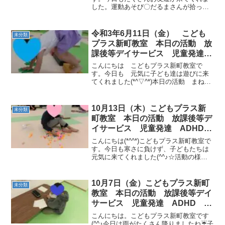
した。運動あそび〇だるまさんが拾った
〇１０秒チャレンジサーキット①ダッシ
ュ ②往復手押し車 ③往復じゃがい
も ④プールスティックタッチトランポ
令和3年6月11日（金） こども
未分類
リンジャンプ ⑤...
プラス新町教室 本日の活動 放
課後等デイサービス 児童発達
ADHD 療育 発達障がい
こんにちは こどもプラス新町教室で
す。今日も 元気に子ども達は遊びに来
てくれました(*^▽^*)本日の活動 まねっ
こゲーム 足じゃんけん サーキット
カエルジャンプ 横クマ歩き クモ歩
き 鉄棒（つばめ） 片足バランス今日
10月13日（木）こどもプラス新
未分類
も頑張りました(*^...
町教室 本日の活動 放課後等デ
イサービス 児童発達 ADHD
療育 発達障がい
こんにちは(*^^*)こどもプラス新町教室で
す。今日も寒さに負けず、子どもたちは
元気に来てくれました(^^♪☆活動の様子
☆ ☆運動あそび☆・フラッシュカード・
フープキャッチ ・ボール運びサーキット
［クマ→グージャンプ→クモ→ラダージ
10月7日（金）こどもプラス新町
未分類
ャンプ］...
教室 本日の活動 放課後等デイ
サービス 児童発達 ADHD 療
育 発達障がい
こんにちは。こどもプラス新町教室です
(^^♪今日は雨がたくさん降りましたね☔子