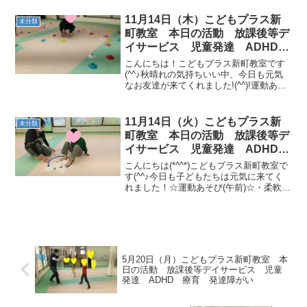
ボール・ビーチバレードッジボール 今日
も、元気いっぱいに活動してくれまし
11月14日（木）こどもプラス新
未分類
た。次回も子ど...
町教室 本日の活動 放課後等デ
イサービス 児童発達 ADHD
療育 発達障がい
こんにちは！こどもプラス新町教室です
(^^♪秋晴れの気持ちいい中、今日も元気
なお友達が来てくれました!(^^)!運動あそ
び☆彡はじめは「カップタッチ（色指
定・動物変身）」からでした♪職員から指
定された色のカップを変身した動物でタ
11月14日（火）こどもプラス新
未分類
ッチしていき...
町教室 本日の活動 放課後等デ
イサービス 児童発達 ADHD
療育 発達障がい
こんにちは(*^^*)こどもプラス新町教室で
す(^^♪今日も子どもたちは元気に来てく
れました！☆運動あそび(午前)☆・柔軟体
操、フープ体操・キャッチボール、ボウ
リング・だるまさんがころんだ説明をよ
く聞いて、いろいろな動きに挑戦しまし
た！☆運...
5月20日（月）こどもプラス新町教室 本
日の活動 放課後等デイサービス 児童
発達 ADHD 療育 発達障がい