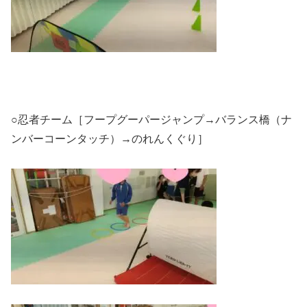
○忍者チーム［フープグーパージャンプ→バランス橋（ナ
ンバーコーンタッチ）→のれんくぐり］