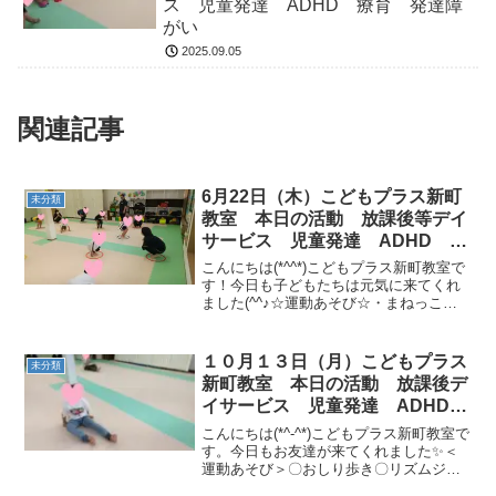
ス 児童発達 ADHD 療育 発達障
がい
2025.09.05
関連記事
6月22日（木）こどもプラス新町
未分類
教室 本日の活動 放課後等デイ
サービス 児童発達 ADHD 療
育 発達障がい
こんにちは(*^^*)こどもプラス新町教室で
す！今日も子どもたちは元気に来てくれ
ました(^^♪☆運動あそび☆・まねっこ体
操・ショートケーキを作ろう🍰［カニ→
フープ横ジャンプ→のれん押し（イヌ）
→トランポリン10回→フープジャンプ］
１０月１３日（月）こどもプラス
未分類
明日も元気...
新町教室 本日の活動 放課後デ
イサービス 児童発達 ADHD
療育 発達障がい
こんにちは(*^-^*)こどもプラス新町教室で
す。今日もお友達が来てくれました✨＜
運動あそび＞〇おしり歩き〇リズムジャ
ンプ〇キャッチボール〇コロコロドッジ