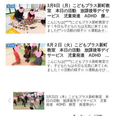
ーになった気分で楽しみましょう！☆運
動あそび☆●いろいろリレー・走る→スキ
3月6日（月）こどもプラス新町教
未分類
ップ...
室 本日の活動 放課後等デイサ
ービス 児童発達 ADHD 療
育 発達障がい
こんにちは(*^^*)こどもプラス新町教室で
す！今日も子どもたちは元気に来てくれ
ました(^^♪☆活動の様子☆ ☆運動あそび
☆・フープでどんじゃんけん・旅行に行
こう［フープジャンプ→鉄棒ツバメ→ク
ネクネ平均台→カラーストーン→カメコ
8月２日（火）こどもプラス新町
未分類
ースター］...
教室 本日の活動 放課後等デイ
サービス 児童発達 ADHD 療
育 発達障がい
こんにちは(*^^*)こどもプラス新町教室で
す。子どもたちは今日も元気に来てくれ
ました！☆活動の様子☆ ☆運動あそび
☆・フラッシュカード・はちみつとり
（平均台引き）・山梨旅行サーキット
［ボートおしり歩き→クマ歩き→トンネ
ルイヌ歩き→カラース...
3月21日（木）こどもプラス新町教室 本
日の活動 放課後等デイサービス 児童
発達 ADHD 療育 発達障がい