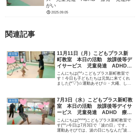
がい
2025.09.05
関連記事
11月11日（月）こどもプラス新
未分類
町教室 本日の活動 放課後等デ
イサービス 児童発達 ADHD
療育 発達障がい
こんにちは(^^♪こどもプラス新町教室で
す！今日も子どもたちは元気に来てくれ
ました(*'▽')☆運動あそび☆・大繩、しり
とりトランポリン・ラーメンを作ろう！
［バトルロープ→フープジャンプ→平均
台渡り→跳び箱回転ジャンプ→トランポ
7月3日（水）こどもプラス新町教
未分類
リン］今日も...
室 本日の活動 放課後等デイサ
ービス 児童発達 ADHD 療
育 発達障がい
こんにちは(*^^*)こどもプラス新町教室で
す(^^♪今日は7月3日で「波の日」です。
運動あそびでは、波の日にちなんだ”波乗
りサーキット”とします！さあ、サーファ