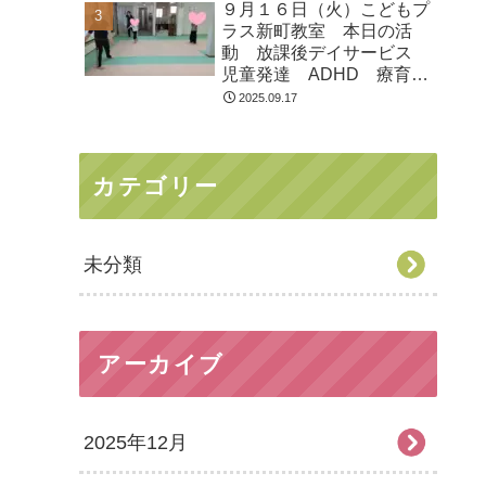
９月１６日（火）こどもプ
ラス新町教室 本日の活
動 放課後デイサービス
児童発達 ADHD 療育
発達障がい
2025.09.17
カテゴリー
未分類
アーカイブ
2025年12月