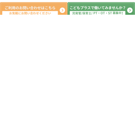
新着記事
１２月１９日（金）こどもプラス新町
教室 本日の活動 放課後デイサービ
ス 児童発達 ADHD 療育 発達障
がい