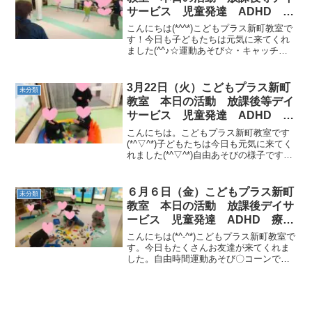
サービス 児童発達 ADHD 療
育 発達障がい
こんにちは(*^^*)こどもプラス新町教室で
す！今日も子どもたちは元気に来てくれ
ました(^^♪☆運動あそび☆・キャッチゲ
ームティッシュ、風船、ポールをキャッ
チ！・街を助けよう！ヒーローになっ
て、取手市を救います！今日も最後まで
3月22日（火）こどもプラス新町
未分類
元気に活動しま...
教室 本日の活動 放課後等デイ
サービス 児童発達 ADHD 療
育 発達障がい
こんにちは。こどもプラス新町教室です
(*^▽^*)子どもたちは今日も元気に来てく
れました(*^▽^*)自由あそびの様子です
(^_-)-☆ 宿題に取り組んだり、楽しそうに
あそびました。運動あそび☆彡・二人で
ゲーム(スキップ、背中にフープ） ・...
６月６日（金）こどもプラス新町
未分類
教室 本日の活動 放課後デイサ
ービス 児童発達 ADHD 療
育 発達障がい
こんにちは(*^-^*)こどもプラス新町教室で
す。今日もたくさんお友達が来てくれま
した。自由時間運動あそび〇コーンでボ
ール送り〇ミラーサーキットクマ歩き→
くねくね平均台・カラーストーン渡り→
フープ横ジャンプ→イモムシ今日も子ど
もたちは元気に...