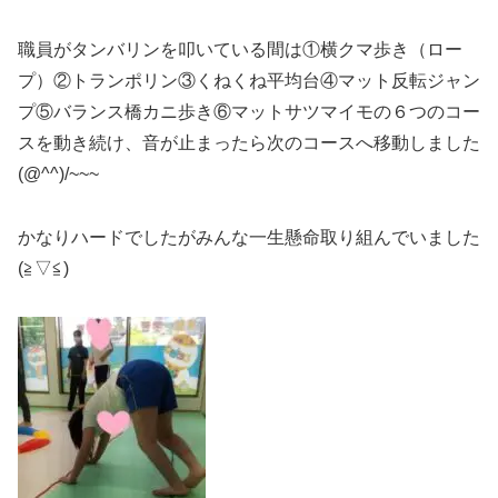
職員がタンバリンを叩いている間は①横クマ歩き（ロー
プ）②トランポリン③くねくね平均台④マット反転ジャン
プ⑤バランス橋カニ歩き⑥マットサツマイモの６つのコー
スを動き続け、音が止まったら次のコースへ移動しました
(@^^)/~~~
かなりハードでしたがみんな一生懸命取り組んでいました
(≧▽≦)