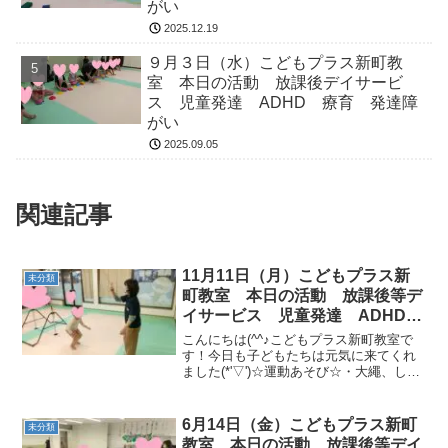
がい
2025.12.19
９月３日（水）こどもプラス新町教
室 本日の活動 放課後デイサービ
ス 児童発達 ADHD 療育 発達障
がい
2025.09.05
関連記事
11月11日（月）こどもプラス新
未分類
町教室 本日の活動 放課後等デ
イサービス 児童発達 ADHD
療育 発達障がい
こんにちは(^^♪こどもプラス新町教室で
す！今日も子どもたちは元気に来てくれ
ました(*'▽')☆運動あそび☆・大繩、しり
とりトランポリン・ラーメンを作ろう！
［バトルロープ→フープジャンプ→平均
台渡り→跳び箱回転ジャンプ→トランポ
6月14日（金）こどもプラス新町
未分類
リン］今日も...
教室 本日の活動 放課後等デイ