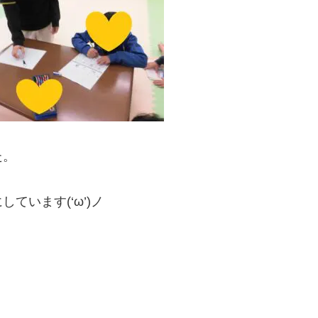
た。
います(‘ω’)ノ