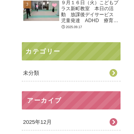
９月１６日（火）こどもプ
ラス新町教室 本日の活
動 放課後デイサービス
児童発達 ADHD 療育
発達障がい
2025.09.17
カテゴリー
未分類
アーカイブ
2025年12月