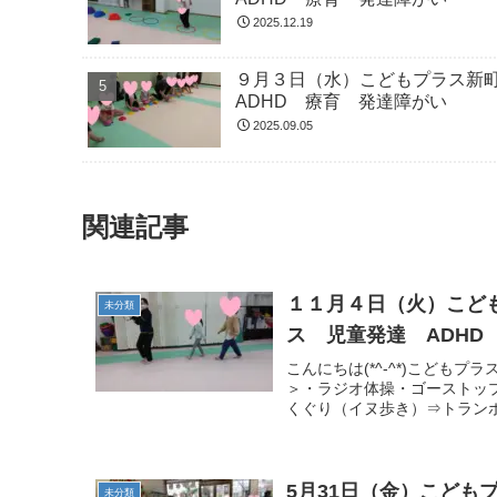
2025.12.19
９月３日（水）こどもプラス新
ADHD 療育 発達障がい
2025.09.05
関連記事
１１月４日（火）こど
未分類
ス 児童発達 ADHD
こんにちは(*^-^*)こど
＞・ラジオ体操・ゴーストッ
くぐり（イヌ歩き）⇒トランポ
5月31日（金）こど
未分類