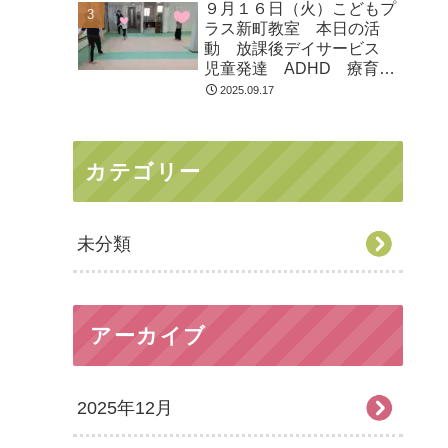
９月１６日（火）こどもプ
ラス新町教室 本日の活
動 放課後デイサービス
児童発達 ADHD 療育
発達障がい
2025.09.17
カテゴリー
未分類
アーカイブ
2025年12月