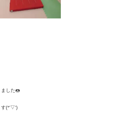
ました🍩
*’▽’)