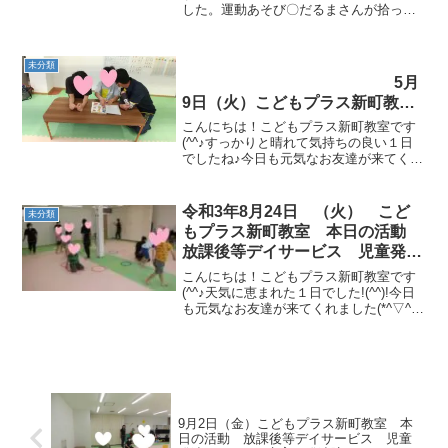
した。運動あそび〇だるまさんが拾った
〇１０秒チャレンジサーキット①ダッシ
ュ ②往復手押し車 ③往復じゃがい
も ④プールスティックタッチトランポ
未分類
リンジャンプ ⑤...
5月
9日（火）こどもプラス新町教
室 本日の活動 放課後等デイサ
こんにちは！こどもプラス新町教室です
ービス 児童発達 ADHD 療
(^^♪すっかりと晴れて気持ちの良い１日
でしたね♪今日も元気なお友達が来てくれ
育 発達障がい
ました(*^-^*)自由時間★運動あそび☆彡
「手押し車でだるまさんがころんだ」か
らでした(*‘ω‘ *)協力して上手に進みま
令和3年8月24日 （火） こど
未分類
し...
もプラス新町教室 本日の活動
放課後等デイサービス 児童発
達 ADHD 療育 発達障がい
こんにちは！こどもプラス新町教室です
(^^♪天気に恵まれた１日でした!(^^)!今日
も元気なお友達が来てくれました(*^▽^*)
運動あそび☆彡フルーツバスケットから
でした(*^-^*) 続いては８の字サーキット
でした(*^^)v進み方に気を...
9月2日（金）こどもプラス新町教室 本
日の活動 放課後等デイサービス 児童