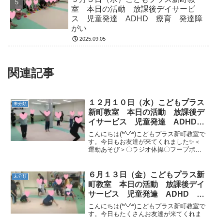
室 本日の活動 放課後デイサービ
ス 児童発達 ADHD 療育 発達障
がい
2025.09.05
関連記事
１２月１０日（水）こどもプラス
未分類
新町教室 本日の活動 放課後デ
イサービス 児童発達 ADHD
療育 発達障がい
こんにちは(*^-^*)こどもプラス新町教室で
す。今日もお友達が来てくれました✨＜
運動あそび＞〇ラジオ体操〇フープポイ
ントジャンプ〇大縄走り抜け→動物まね
〇パンケーキサーキット（カップ持って
フープグーパー→トランポリン10回→マ
６月１３日（金）こどもプラス新
未分類
ットさつまい...
町教室 本日の活動 放課後デイ
サービス 児童発達 ADHD 療
育 発達障がい
こんにちは(*^-^*)こどもプラス新町教室で
す。今日もたくさんお友達が来てくれま