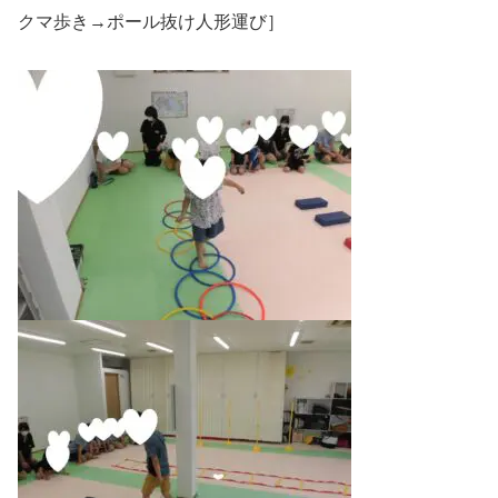
クマ歩き→ポール抜け人形運び］