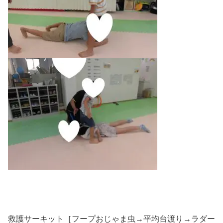
救護サーキット［フープおじゃま虫→平均台渡り→ラダー