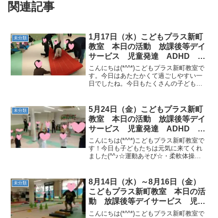
関連記事
1月17日（水）こどもプラス新町
未分類
教室 本日の活動 放課後等デイ
サービス 児童発達 ADHD 療
育 発達障がい
こんにちは(*^^*)こどもプラス新町教室で
す。今日はあたたかくて過ごしやすい一
日でしたね。今日もたくさんの子どもた
ちが来てくれて、元気いっぱいに活動し
ました(^^♪☆今日の運動あそび☆「マッ
ト運び」５人のグループで、協力してマ
5月24日（金）こどもプラス新町
未分類
ットを運ぶ運...
教室 本日の活動 放課後等デイ
サービス 児童発達 ADHD 療
育 発達障がい
こんにちは(*^^*)こどもプラス新町教室で
す！今日も子どもたちは元気に来てくれ
ました(^^♪☆運動あそび☆・柔軟体操・
方向指示ジャンプ・富士山へ行こう［コ
ースター→くねくね平均台→平均台渡り
→跳び箱ポイント着地］今日も最後まで
8月14日（水）～8月16日（金）
未分類
元気に活動し...
こどもプラス新町教室 本日の活
動 放課後等デイサービス 児童
発達 ADHD 療育 発達障がい
こんにちは(*^^*)こどもプラス新町教室で