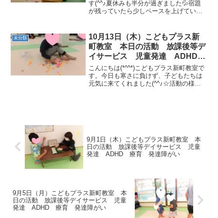
す(^^♪夏休みも半分が過ぎました💦宿題
が残っていたら少しペースを上げていき
ましょう！8/14（水）～8/16（金）の活
動の様子です☆8/15（木）はイベント
「焼うどん作り」を行いました🥢班のみ
10月13日（木）こどもプラス新
未分類
ん...
町教室 本日の活動 放課後等デ
イサービス 児童発達 ADHD
療育 発達障がい
こんにちは(*^^*)こどもプラス新町教室で
す。今日も寒さに負けず、子どもたちは
元気に来てくれました(^^♪☆活動の様子
☆ ☆運動あそび☆・フラッシュカード・
フープキャッチ ・ボール運びサーキット
［クマ→グージャンプ→クモ→ラダージ
ャンプ］...
9月1日（木）こどもプラス新町教室 本
日の活動 放課後等デイサービス 児童
発達 ADHD 療育 発達障がい
9月5日（月）こどもプラス新町教室 本
日の活動 放課後等デイサービス 児童
発達 ADHD 療育 発達障がい