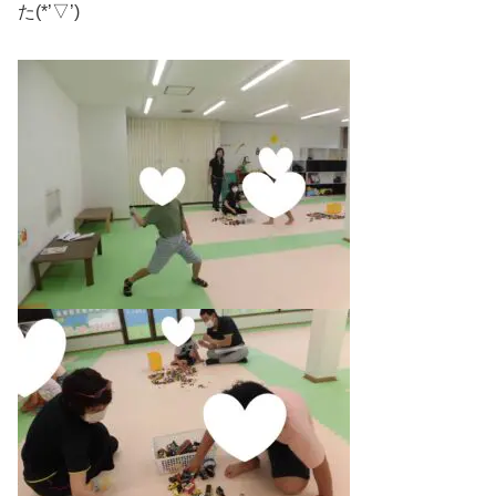
た(*’▽’)