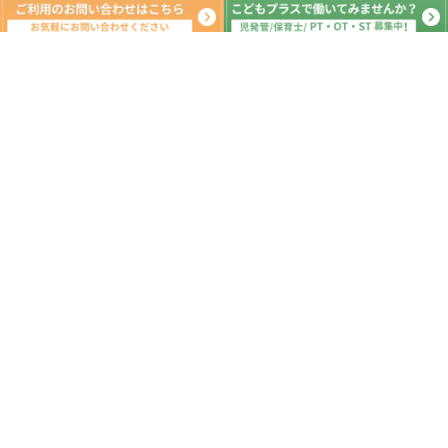
新着記事
１２月１９日（金）こどもプラス新町
教室 本日の活動 放課後デイサービ
ス 児童発達 ADHD 療育 発達障
がい
2025.12.22