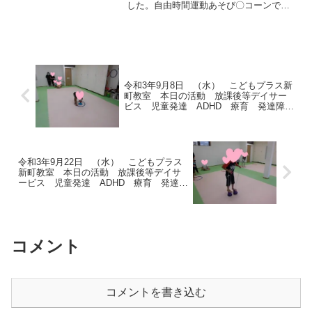
した。自由時間運動あそび〇コーンでボ
ール送り〇ミラーサーキットクマ歩き→
くねくね平均台・カラーストーン渡り→
フープ横ジャンプ→イモムシ今日も子ど
もたちは元気に...
令和3年9月8日 （水） こどもプラス新
町教室 本日の活動 放課後等デイサー
ビス 児童発達 ADHD 療育 発達障が
い
令和3年9月22日 （水） こどもプラス
新町教室 本日の活動 放課後等デイサ
ービス 児童発達 ADHD 療育 発達障
がい
コメント
コメントを書き込む