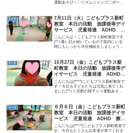
運動あそび＞〇リズムジャンプ〇ボール
を持っておしり歩き〇ドリブル or ワンキ
ャッチサーキットフープ → 平均台 → ト
ランポリン → くねくね平均台 → カ...
7月11日（火）こどもプラス新町
未分類
教室 本日の活動 放課後等デイ
サービス 児童発達 ADHD 療
育 発達障がい
こんにちは！こどもプラス新町教室です
(^^♪暑い日が続いているので室内にいる
時にもしっかり水分補給をしましょう！
今日も元気なお友達が来てくれました('ω')
ノ運動あそび☆彡「音聞き」と「カラー
バスケット」から行いました(*^^)v音聞き
10月27日（金）こどもプラス新
未分類
では...
町教室 本日の活動 放課後等デ
イサービス 児童発達 ADHD
療育 発達障がい
こんにちは(*^^*)こどもプラス新町教室で
す！今日も子どもたちは元気に来てくれ
ました(^^♪☆活動の様子☆☆運動あそび
☆・身体カップタッチ・だるまさんが転
んだ［サーキット（サツマイモ→ラダー
→カニ→カラーストーン）、ボール運
６月６日（金）こどもプラス新町
未分類
び］今日もたく...
教室 本日の活動 放課後デイサ
ービス 児童発達 ADHD 療
育 発達障がい
こんにちは(*^-^*)こどもプラス新町教室で
す。今日もたくさんお友達が来てくれま