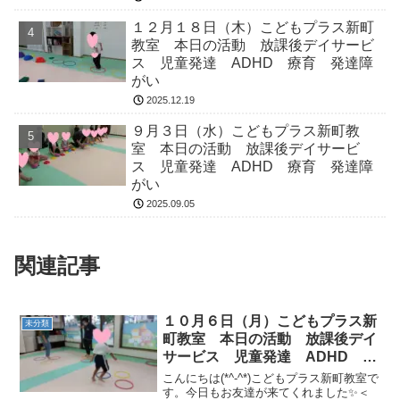
１２月１８日（木）こどもプラス新町
教室 本日の活動 放課後デイサービ
ス 児童発達 ADHD 療育 発達障
がい
2025.12.19
９月３日（水）こどもプラス新町教
室 本日の活動 放課後デイサービ
ス 児童発達 ADHD 療育 発達障
がい
2025.09.05
関連記事
１０月６日（月）こどもプラス新
未分類
町教室 本日の活動 放課後デイ
サービス 児童発達 ADHD 療
育 発達障がい
こんにちは(*^-^*)こどもプラス新町教室で
す。今日もお友達が来てくれました✨＜